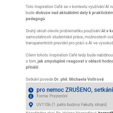
Toto Inspiration Café se v kontextu využívání AI n
bude
diskuze nad aktuálními daty k praktickém
pedagogů
.
Druhý okruh otevře problematiku používání
AI v 
samostatnosti studentské práce, možnostech ověř
transparentních pravidel pro práci s AI ve vysoko
Cílem tohoto Inspiration Café tedy bude nabídnout
o tom,
jak smysluplně reagovat v oblasti hodn
přináší
.
Setkání povede
Dr. phil. Michaela Voltrová
pro nemoc ZRUŠENO, setkání
Forma: Prezenční
UV115b (1. patro budovy Fakulty strojní)