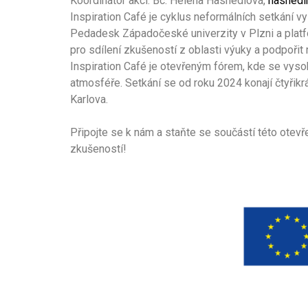
Koordinátor akcí: Bc. Helena Hasnedlová,
hasnedl
Inspiration Café je cyklus neformálních setkání v
Pedadesk Západočeské univerzity v Plzni a platfo
pro sdílení zkušeností z oblasti výuky a podpoř
Inspiration Café je otevřeným fórem, kde se vys
atmosféře. Setkání se od roku 2024 konají čtyřikr
Karlova.
Připojte se k nám a staňte se součástí této otevř
zkušeností!