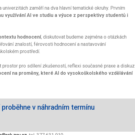
a univerzitách zaměří na dva hlavní tematické okruhy. Prvním
u využívání AI ve studiu a výuce z perspektivy studentů i
kontextu hodnocení
, diskutovat budeme zejména o otázkách
ování znalostí, férovosti hodnocení a nastavování
školském prostředí.
 prostor pro sdílení zkušeností, reflexi současné praxe a diskuz
ocení na proměny, které AI do vysokoškolského vzdělávání
 proběhne v náhradním termínu