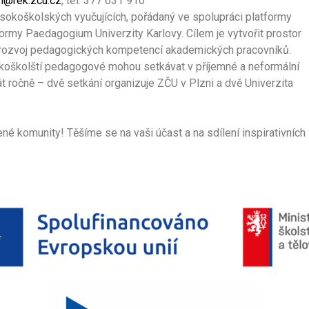
h@rek.zcu.cz
, tel. 377 631 910
ysokoškolských vyučujících, pořádaný ve spolupráci platformy
rmy Paedagogium Univerzity Karlovy. Cílem je vytvořit prostor
it rozvoj pedagogických kompetencí akademických pracovníků.
okoškolští pedagogové mohou setkávat v příjemné a neformální
át ročně – dvě setkání organizuje ZČU v Plzni a dvě Univerzita
ené komunity! Těšíme se na vaši účast a na sdílení inspirativních