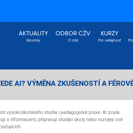
AKTUALITY
ODBOR CŽV
KURZY
Novinky
O nás
Pro veřejnost
Pr
VEDE AI? VÝMĚNA ZKUŠENOSTÍ A FÉRO
stí vysokoškolského studia i pedagogické praxe. AI zcela
 s informacemi, připravují studijní úkoly nebo rozvíjejí své
učujících.