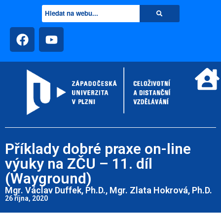
Příklady dobré praxe on-line
výuky na ZČU – 11. díl
(Wayground)
Mgr. Václav Duffek, Ph.D., Mgr. Zlata Hokrová, Ph.D.
26 října, 2020