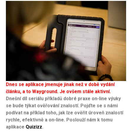
Dnes se aplikace jmenuje jinak než v době vydání
článku, a to Wayground. Je ovšem stále aktivní.
Dnešní díl seriálu příkladů dobré praxe on-line výuky
se bude týkat ověřování znalostí. Pojďte se s námi
podívat na příklad toho, jak lze ověřit úroveň znalostí
rychle, efektivně a on-line. Poslouží nám k tomu
aplikace
Quizizz
.