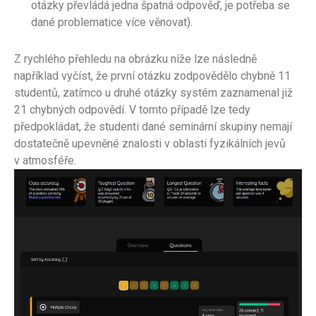
otázky převládá jedna špatná odpověď, je potřeba se
dané problematice více věnovat).
Z rychlého přehledu na obrázku níže lze následně
například vyčíst, že první otázku zodpovědělo chybně 11
studentů, zatímco u druhé otázky systém zaznamenal již
21 chybných odpovědí. V tomto případě lze tedy
předpokládat, že studenti dané seminární skupiny nemají
dostatečně upevněné znalosti v oblasti fyzikálních jevů
v atmosféře.