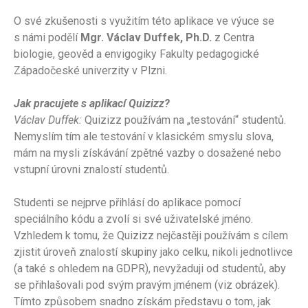
O své zkušenosti s využitím této aplikace ve výuce se
s námi podělí
Mgr. Václav Duffek, Ph.D.
z Centra
biologie, geověd a envigogiky Fakulty pedagogické
Západočeské univerzity v Plzni.
Jak pracujete s aplikací Quizizz?
Václav Duffek:
Quizizz používám na „testování“ studentů.
Nemyslím tím ale testování v klasickém smyslu slova,
mám na mysli získávání zpětné vazby o dosažené nebo
vstupní úrovni znalostí studentů.
Studenti se nejprve přihlásí do aplikace pomocí
speciálního kódu a zvolí si své uživatelské jméno.
Vzhledem k tomu, že Quizizz nejčastěji používám s cílem
zjistit úroveň znalostí skupiny jako celku, nikoli jednotlivce
(a také s ohledem na GDPR), nevyžaduji od studentů, aby
se přihlašovali pod svým pravým jménem (viz obrázek).
Tímto způsobem snadno získám představu o tom, jak