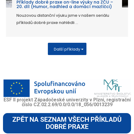
Příklady dobré praxe on-line výuky na ZČU –
20. díl (Humor, nadhled a domácí mazlíčci)
Nouzovou distanční výuku jsme v našem seriálu
příkladů dobré praxe nahlédli ...
Další příklady
ESF II projekt Západočeské univerzity v Plzni, registrační
číslo CZ.02.2.69/0.0/0.0/18_056/0013239
ZPĚT NA SEZNAM VŠECH PŘÍKLADŮ
DOBRÉ PRAXE