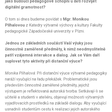
jako budoucí pedagogové schopni u dětí rozvíjet
digitální gramotnost?
O tom si dnes budeme povídat s
Mgr. Monikou
Plíhalovou
z Katedry výtvarné výchovy a kultury Fakulty
pedagogické Západočeské univerzity v Plzni.
Jednou ze základních součástí Vaší výuky jsou
činnostně zaměřené předměty, k nimž neodmyslitelně
patří vzájemná interakce a dialog. Jak se Vám daří
suplovat tyto aktivity při distanční výuce?
Monika Plíhalová
: Při distanční výuce výtvarné pedagogiky
naráží vyučující na řadu překážek. Problematické jsou
především činnostně zaměřené předměty, jejichž
výstupem je reflektovaná autorská tvorba. Setkávají-li se
učitelé a studenti v ateliéru, objevují možnosti výtvarných
vyjadřovacích prostředků na základě dialogu. Aby vyučující
usnadnili studentům cestu k realizaci jejich autorského