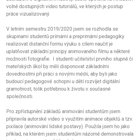
volně dostupných video tutoriálů, ve kterých je postup
práce vizualizovaný.
V letním semestru 2019/2020 jsem se rozhodla se
skupinami studentů primární a preprimární pedagogiky
realizovat distanční formu výuku s cílem naučit je
uplatňovat základní principy animovaného filmu a některé
možnosti fotografie. I studenti učitelství prvního stupně či
mateřských škol by měli disponovat základními
dovednostmi při práci s novými médii, aby byli jako
budoucí pedagogové schopni u dětí rozvíjet digitální
gramotnost, tolik potřebnou k životu v současné
společnosti.
Pro zpřístupnění základů animování studentům jsem
připravila autorské video s využitím animace objektů a tzv.
pixilace (animování lidské postavy). Použila jsem ho jako
příklad, na kterém jsem studentům názorně demonstrovala