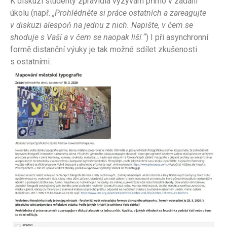
K diskuzi studenty zpravidla vyzývám přímo v zadání
úkolu (např.
„Prohlédněte si práce ostatních a zareagujte
v diskuzi alespoň na jednu z nich. Napište, v čem se
shoduje s Vaší a v čem se naopak liší.“
) I při asynchronní
formě distanční výuky je tak možné sdílet zkušenosti
s ostatními.