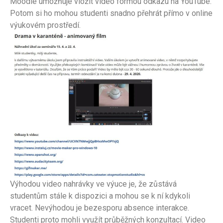
Moodle umožňuje vložit video formou odkazu na YouTube.
Potom si ho mohou studenti snadno přehrát přímo v online
výukovém prostředí.
Výhodou video nahrávky ve výuce je, že zůstává
studentům stále k dispozici a mohou se k ní kdykoli
vracet. Nevýhodou je bezesporu absence interakce.
Studenti proto mohli využít průběžných konzultací. Video