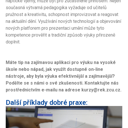
haptické vjemy, může být pro zúčastněné přínosem. Nejen
současná výtvarná pedagogika vyžaduje od učitelů
pružnost a kreativitu, schopnost improvizovat a reagovat
na aktuální dění. Využívání nových technologií a objevování
nových platforem pro prezentaci umění může tyto
kompetence prověřit a tradiční způsob výuky přirozeně
doplnit.
Máte tip na zajímavou aplikaci pro výuku na vysoké
škole nebo nápad, jak využít dostupné on-line
nástroje, aby byla výuka efektivnější a zajímavější?
Podělte se s námi o své zkušenosti. Kontaktujte nás
prostřednictvím e-mailu na adrese kurzy@rek.zcu.cz.
Další příklady dobré praxe: