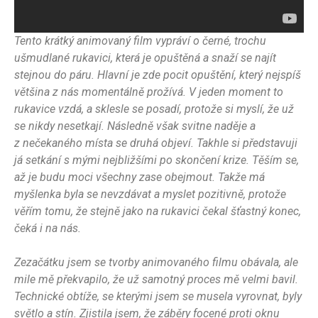
Tento krátký animovaný film vypráví o černé, trochu
ušmudlané rukavici, která je opuštěná a snaží se najít
stejnou do páru. Hlavní je zde pocit opuštění, který nejspíš
většina z nás momentálně prožívá. V jeden moment to
rukavice vzdá, a sklesle se posadí, protože si myslí, že už
se nikdy nesetkají. Následně však svitne naděje a
z nečekaného místa se druhá objeví. Takhle si představuji
já setkání s mými nejbližšími po skončení krize. Těším se,
až je budu moci všechny zase obejmout. Takže má
myšlenka byla se nevzdávat a myslet pozitivně, protože
věřím tomu, že stejně jako na rukavici čekal šťastný konec,
čeká i na nás.
Zezačátku jsem se tvorby animovaného filmu obávala, ale
mile mě překvapilo, že už samotný proces mě velmi bavil.
Technické obtíže, se kterými jsem se musela vyrovnat, byly
světlo a stín. Zjistila jsem, že záběry focené proti oknu