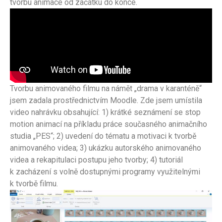
tvorbu animace od začátku do konce.
Tvorbu animovaného filmu na námět „drama v karanténě“
jsem zadala prostřednictvím Moodle. Zde jsem umístila
video nahrávku obsahující: 1) krátké seznámení se stop
motion animací na příkladu práce současného animačního
studia „PES“; 2) uvedení do tématu a motivaci k tvorbě
animovaného videa; 3) ukázku autorského animovaného
videa a rekapitulaci postupu jeho tvorby; 4) tutoriál
k zacházení s volně dostupnými programy využitelnými
k tvorbě filmu.