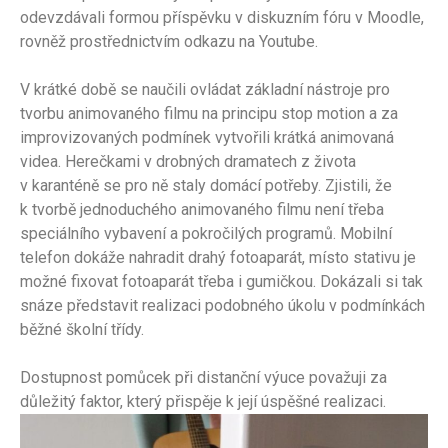
odevzdávali formou příspěvku v diskuzním fóru v Moodle,
rovněž prostřednictvím odkazu na Youtube.
V krátké době se naučili ovládat základní nástroje pro
tvorbu animovaného filmu na principu stop motion a za
improvizovaných podmínek vytvořili krátká animovaná
videa. Herečkami v drobných dramatech z života
v karanténě se pro ně staly domácí potřeby. Zjistili, že
k tvorbě jednoduchého animovaného filmu není třeba
speciálního vybavení a pokročilých programů. Mobilní
telefon dokáže nahradit drahý fotoaparát, místo stativu je
možné fixovat fotoaparát třeba i gumičkou. Dokázali si tak
snáze představit realizaci podobného úkolu v podmínkách
běžné školní třídy.
Dostupnost pomůcek při distanční výuce považuji za
důležitý faktor, který přispěje k její úspěšné realizaci.