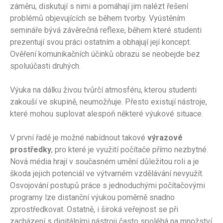
záměru, diskutují s nimi a pomáhají jim nalézt řešení
problémů objevujících se během tvorby. Vyústěním
semináře bývá závěrečná reflexe, během které studenti
prezentují svou práci ostatním a obhajují její koncept.
Ověření komunikačních účinků obrazu se neobejde bez
spoluúčasti druhých.
Výuka na dálku živou tvůrčí atmosféru, kterou studenti
zakouší ve skupině, neumožňuje. Přesto existují nástroje,
které mohou suplovat alespoň některé výukové situace.
V první řadě je možné nabídnout takové
výrazové
prostředky
, pro které je využití počítače přímo nezbytné.
Nová média hrají v současném umění důležitou roli a je
škoda jejich potenciál ve výtvarném vzdělávání nevyužít.
Osvojování postupů práce s jednoduchými počítačovými
programy lze distanční výukou poměrně snadno
zprostředkovat. Ostatně, i široká veřejnost se při
zacházení s digitálními nástroji často spoléhá na množství