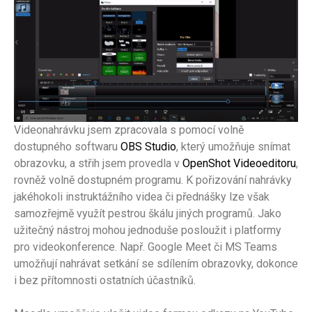
Videonahrávku jsem zpracovala s pomocí volně
dostupného softwaru
OBS Studio
, který umožňuje snímat
obrazovku, a střih jsem provedla v
OpenShot Videoeditoru
,
rovněž volně dostupném programu. K pořizování nahrávky
jakéhokoli instruktážního videa či přednášky lze však
samozřejmě využít pestrou škálu jiných programů. Jako
užitečný nástroj mohou jednoduše posloužit i platformy
pro videokonference. Např. Google Meet či MS Teams
umožňují nahrávat setkání se sdílením obrazovky, dokonce
i bez přítomnosti ostatních účastníků.