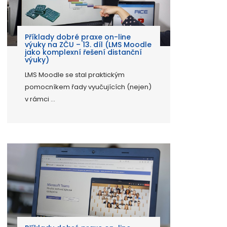
Příklady dobré praxe on-line
výuky na ZČU – 13. díl (LMS Moodle
jako komplexní řešení distanční
výuky)
LMS Moodle se stal praktickým
pomocníkem řady vyučujících (nejen)
v rámci ...