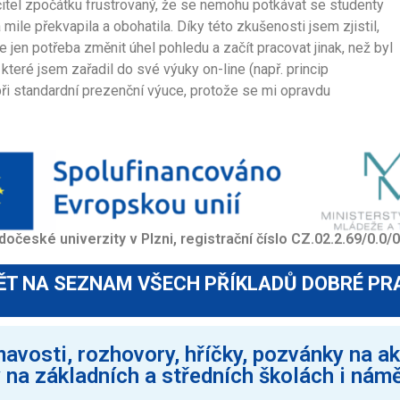
učitel zpočátku frustrovaný, že se nemohu potkávat se studenty
le překvapila a obohatila. Díky této zkušenosti jsem zjistil,
Je jen potřeba změnit úhel pohledu a začít pracovat jinak, než byl
 které jsem zařadil do své výuky on-line (např. princip
 při standardní prezenční výuce, protože se mi opravdu
dočeské univerzity v Plzni, registrační číslo CZ.02.2.69/0.
ĚT NA SEZNAM VŠECH PŘÍKLADŮ DOBRÉ PR
avosti, rozhovory, hříčky, pozvánky na akc
 na základních a středních školách i nám