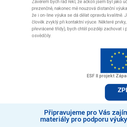
Závěrem bych rád řekl, že ačkoli jsem byl jako 
prezenčně, nakonec mě nouzová distanční výuka mi
že i on-line výuka se dá dělat opravdu kvalitně. 
člověk zvyklý při kontaktní výuce. Některé prvky,
převrácené třídy), bych chtěl později zachovat i
osvědčily.
ESF II projekt Zápa
ZP
Připravujeme pro Vás zajím
materiály pro podporu výuky