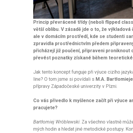
Princip př
evrácen
é třídy (neboli flipped cl
větší oblibu. V zásadě jde o to, že výkladová
ale v domácím prostředí, kde se studenti sa
zpravidla prostřednictvím př
edem připraven
přicházejí již
poučení, připraveni proniknout 
přev
ést poznatky získan
é během teoretick
é
Jak tento koncept funguje při výuce cizího jazyk
line? O tom jsme si povídali s
M.A. Bartłomiej
přípravy Západočeské univerzity v Plzni.
Co vá
s přivedlo k myšlence začít při vý
uce an
pracujete?
Bartłomiej Wr
óblewski
: Za všechno vlastně můž
mých hodin a hledat jiné metodické postupy. Kon