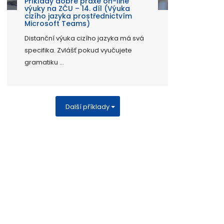
Příklady dobré praxe on-line
výuky na ZČU – 14. díl (Výuka
cizího jazyka prostřednictvím
Microsoft Teams)
Distanční výuka cizího jazyka má svá
specifika. Zvlášť pokud vyučujete
gramatiku ...
Další příklady