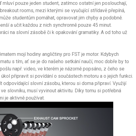
 mluví pouze jeden student, zatímco ostatní jen poslouchají,
 breakout rooms, mezi kterými se vyučující střídavě přepíná,
nemůže studentům pomáhat, opravovat jim chyby a podobně.
enší a učit každou z nich synchronně pouze 45 minut.
práci na slovní zásobě či k opakování gramatiky. A od toho už
matem mojí hodiny angličtiny pro FST je motor. Kdybych
atu s tím, ať se je do našeho setkání naučí, moc dobře by to
pošlu např. video, ve kterém je názorně popsáno, z čeho se
úkol připravit si povídání o součástech motoru a o jejich funkci.
 odpovídající slovní zásobu, kterou si doma připraví. Využijí
e slovníku, musí vyvinout aktivitu. Díky tomu si potřebná
i je aktivně používat.