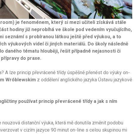
assroom) je fenom
énem, který si mezi učiteli získává stále
 část hodiny již neprobíhá ve škole pod vedením vyučujícího,
mi seznámí s probíranou látkou ještě před výukou, a to
ých výukový
ch videí či jiných materiálů. Do školy následně
do dan
ého t
ématu hlouběji, řeš
it případn
é nejasnosti č
i
 přípravy do praxe.
a? A lze princip převrácené třídy úspěšně přenést do výuky on-
em Wr
óblewskim
z oddělení anglického jazyka Ústavu jazykové
gličtiny používat princip př
evrácen
é třídy a jak s ním
e nouzová distanční výuka, která mě donutila změnit podobu
verzovat v cizím jazyce 90 minut on-line s celou skupinou mi