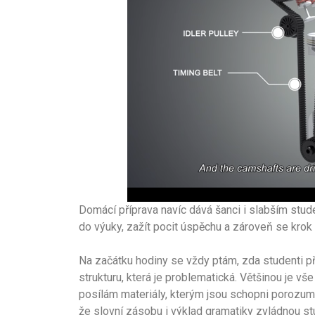
Domácí příprava navíc dává šanci i slabším stu
do výuky, zažít pocit úspěchu a zároveň se krok
Na začátku hodiny se vždy ptám, zda studenti př
strukturu, která je problematická. Většinou je v
posílám materiály, kterým jsou schopni porozu
že slovní zásobu i výklad gramatiky zvládnou st