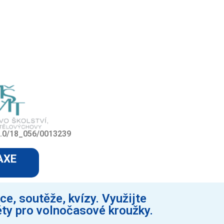
0/0.0/18_056/0013239
AXE
e, soutěže, kvízy. Využijte
ěty pro volnočasové kroužky.