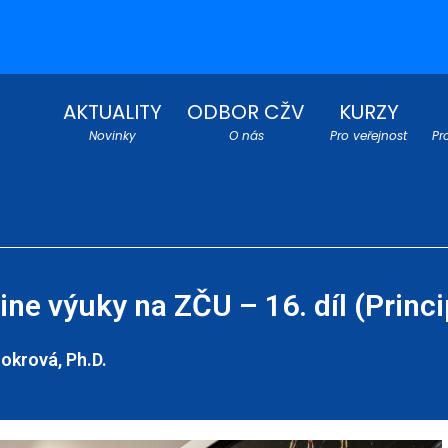
AKTUALITY
ODBOR CŽV
KURZY
Novinky
O nás
Pro veřejnost
Pr
ine výuky na ZČU – 16. díl (Princi
okrová, Ph.D.