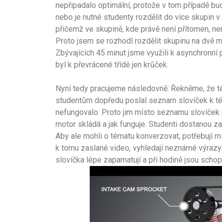
nepřipadalo optimální, protože v tom případě buď
nebo je nutné studenty rozdělit do více skupin v
přičemž ve skupině, kde právě není přítomen, 
Proto jsem se rozhodl rozdělit skupinu na dvě m
Zbývajících 45 minut jsme využili k asynchronní 
byl k převrácené třídě jen krůček.
Nyní tedy pracujeme následovně: Řekněme, že té
studentům dopředu poslal seznam slovíček k tém
nefungovalo. Proto jim místo seznamu slovíček 
motor skládá a jak funguje. Studenti dostanou za 
Aby ale mohli o tématu konverzovat, potřebují mít
k tomu zaslané video, vyhledají neznámé výrazy v
slovíčka lépe zapamatují a při hodině jsou schopn