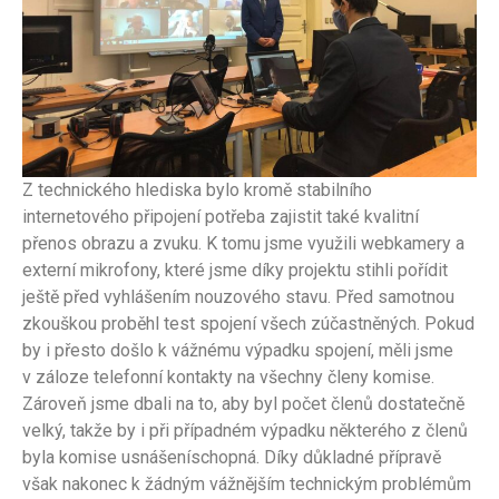
Z technického hlediska bylo kromě stabilního
internetového připojení potřeba zajistit také kvalitní
přenos obrazu a zvuku. K tomu jsme využili webkamery a
externí mikrofony, které jsme díky projektu stihli pořídit
ještě před vyhlášením nouzového stavu. Před samotnou
zkouškou proběhl test spojení všech zúčastněných. Pokud
by i přesto došlo k vážnému výpadku spojení, měli jsme
v záloze telefonní kontakty na všechny členy komise.
Zároveň jsme dbali na to, aby byl počet členů dostatečně
velký, takže by i při případném výpadku některého z členů
byla komise usnášeníschopná. Díky důkladné přípravě
však nakonec k žádným vážnějším technickým problémům