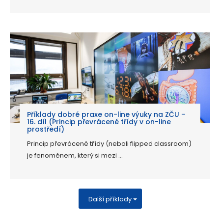
Příklady dobré praxe on-line výuky na ZČU –
16. díl (Princip převrácené třídy v on-line
prostředí)
Princip převrácené třídy (neboli flipped classroom)
je fenoménem, který si mezi ...
Další příklady