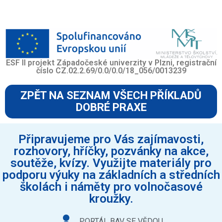
ESF II projekt Západočeské univerzity v Plzni, registrační
číslo CZ.02.2.69/0.0/0.0/18_056/0013239
ZPĚT NA SEZNAM VŠECH PŘÍKLADŮ
DOBRÉ PRAXE
Připravujeme pro Vás zajímavosti,
rozhovory, hříčky, pozvánky na akce,
soutěže, kvízy. Využijte materiály pro
podporu výuky na základních a středních
školách i náměty pro volnočasové
kroužky.
PORTÁL BAV SE VĚDOU