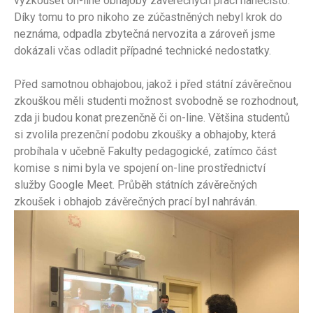
vyzkoušet on-line obhajoby závěrečných prací nanečisto.
Díky tomu to pro nikoho ze zúčastněných nebyl krok do
neznáma, odpadla zbytečná nervozita a zároveň jsme
dokázali včas odladit případné technické nedostatky.
Před samotnou obhajobou, jakož i před státní závěrečnou
zkouškou měli studenti možnost svobodně se rozhodnout,
zda ji budou konat prezenčně či on-line. Většina studentů
si zvolila prezenční podobu zkoušky a obhajoby, která
probíhala v učebně Fakulty pedagogické, zatímco část
komise s nimi byla ve spojení on-line prostřednictví
služby Google Meet. Průběh státních závěrečných
zkoušek i obhajob závěrečných prací byl nahráván.