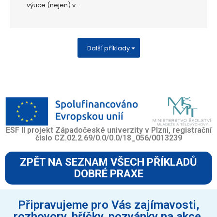
výuce (nejen) v ...
Další příklady
ESF II projekt Západočeské univerzity v Plzni, registrační
číslo CZ.02.2.69/0.0/0.0/18_056/0013239
ZPĚT NA SEZNAM VŠECH PŘÍKLADŮ
DOBRÉ PRAXE
Připravujeme pro Vás zajímavosti,
rozhovory, hříčky, pozvánky na akce,