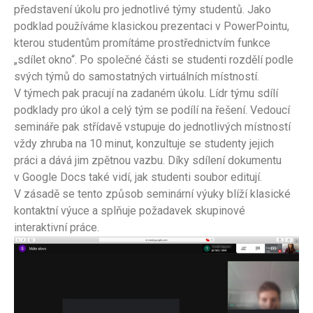
představení úkolu pro jednotlivé týmy studentů. Jako
podklad používáme klasickou prezentaci v PowerPointu,
kterou studentům promítáme prostřednictvím funkce
„sdílet okno“. Po společné části se studenti rozdělí podle
svých týmů do samostatných virtuálních místností.
V týmech pak pracují na zadaném úkolu. Lídr týmu sdílí
podklady pro úkol a celý tým se podílí na řešení. Vedoucí
semináře pak střídavě vstupuje do jednotlivých místností
vždy zhruba na 10 minut, konzultuje se studenty jejich
práci a dává jim zpětnou vazbu. Díky sdílení dokumentu
v Google Docs také vidí, jak studenti soubor editují.
V zásadě se tento způsob seminární výuky blíží klasické
kontaktní výuce a splňuje požadavek skupinové
interaktivní práce.