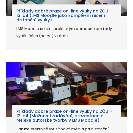
Příklady dobré praxe on-line výuky na ZČU –
13. díl (LMS Moodle jako komplexní řešení
distanční výuky)
LMS Moodle se stal praktickým pomocníkem řady
vyučujících (nejen) v rámci ...
Příklady dobré praxe on-line výuky na ZČU –
12. díl (Možnosti zadávání, prezentace a
reflexe autorské tvorby v LMS Moodle)
Jak lze efektivně využít nová média při distanční