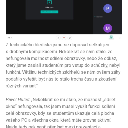
Z technického hlediska jsme se doposud setkali jen
s drobnými komplikacemi. Několikrát se nám stalo, že
nefungovala možnost sdílení obrazovky, nebo že odkaz,
který jsme zaslali studentům pro vstup do schůzky, nebyl
funkční. Většinu technických zádrhelů se nám ovšem záhy
podařilo vyřešit, byť nás to stálo trochu času a zkoušení
různých variant.“
Pavel Hulec
: „Několikrát se mi stalo, že možnost „sdílet
okno“ nefungovala, tak jsem musel využít funkci sdílení
celé obrazovky, kdy se studentům ukazuje celá plocha
vašeho PC a všechna okna, která máte zrovna aktivní.
Nejde tedy pak např. přepínat mezi prezentací a