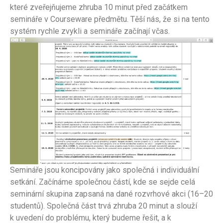
které zveřejňujeme zhruba 10 minut před začátkem
semináře v Courseware předmětu. Těší nás, že si na tento
systém rychle zvykli a semináře začínají včas.
Semináře jsou koncipovány jako společná i individuální
setkání. Začínáme společnou částí, kde se sejde celá
seminární skupina zapsaná na dané rozvrhové akci (16–20
studentů). Společná část trvá zhruba 20 minut a slouží
k uvedení do problému, který budeme řešit, a k