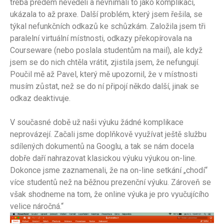
třeba předem nevěděli a nevnímali to jako komplikaci,
ukázala to až praxe. Další problém, který jsem řešila, se
týkal nefunkčních odkazů ke schůzkám. Založila jsem tři
paralelní virtuální místnosti, odkazy překopírovala na
Courseware (nebo poslala studentům na mail), ale když
jsem se do nich chtěla vrátit, zjistila jsem, že nefungují.
Poučil mě až Pavel, který mě upozornil, že v místnosti
musím zůstat, než se do ní připojí někdo další, jinak se
odkaz deaktivuje.
V současné době už naši výuku žádné komplikace
neprovázejí. Začali jsme doplňkově využívat ještě službu
sdílených dokumentů na Googlu, a tak se nám docela
dobře daří nahrazovat klasickou výuku výukou on-line.
Dokonce jsme zaznamenali, že na on-line setkání „chodí“
více studentů než na běžnou prezenční výuku. Zároveň se
však shodneme na tom, že online výuka je pro vyučujícího
velice náročná.“