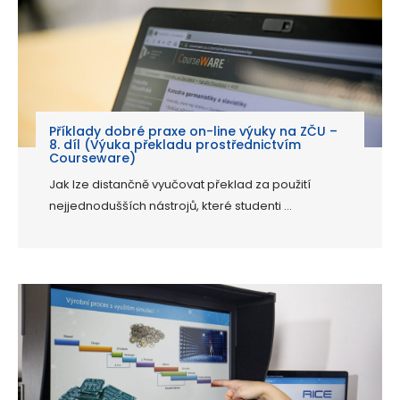
Příklady dobré praxe on-line výuky na ZČU –
8. díl (Výuka překladu prostřednictvím
Courseware)
Jak lze distančně vyučovat překlad za použití
nejjednodušších nástrojů, které studenti ...