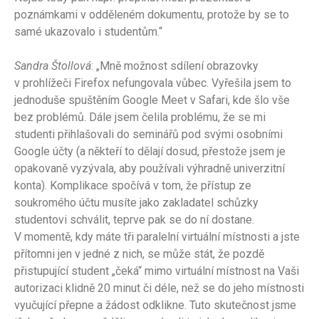
poznámkami v odděleném dokumentu, protože by se to
samé ukazovalo i studentům.“
Sandra Štollová
: „Mně možnost sdílení obrazovky
v prohlížeči Firefox nefungovala vůbec. Vyřešila jsem to
jednoduše spuštěním Google Meet v Safari, kde šlo vše
bez problémů. Dále jsem čelila problému, že se mi
studenti přihlašovali do seminářů pod svými osobními
Google účty (a někteří to dělají dosud, přestože jsem je
opakovaně vyzývala, aby používali výhradně univerzitní
konta). Komplikace spočívá v tom, že přístup ze
soukromého účtu musíte jako zakladatel schůzky
studentovi schválit, teprve pak se do ní dostane.
V momentě, kdy máte tři paralelní virtuální místnosti a jste
přítomni jen v jedné z nich, se může stát, že pozdě
přistupující student „čeká“ mimo virtuální místnost na Vaši
autorizaci klidně 20 minut či déle, než se do jeho místnosti
vyučující přepne a žádost odklikne. Tuto skutečnost jsme