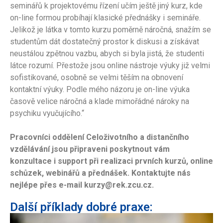
seminářů k projektovému řízení učím ještě jiný kurz, kde
on-line formou probíhají klasické přednášky i semináře.
Jelikož je látka v tomto kurzu poměrně náročná, snažím se
studentům dát dostatečný prostor k diskusi a získávat
neustálou zpětnou vazbu, abych si byla jistá, že studenti
látce rozumí. Přestože jsou online nástroje výuky již velmi
sofistikované, osobně se velmi těším na obnovení
kontaktní výuky. Podle mého názoru je on-line výuka
časově velice náročná a klade mimořádné nároky na
psychiku vyučujícího.“
Pracovníci oddělení Celoživotního a distančního
vzdělávání jsou připraveni poskytnout vám
konzultace i support při realizaci prvních kurzů, online
schůzek, webinářů a přednášek. Kontaktujte nás
nejlépe přes e-mail kurzy@rek.zcu.cz.
Další příklady dobré praxe: