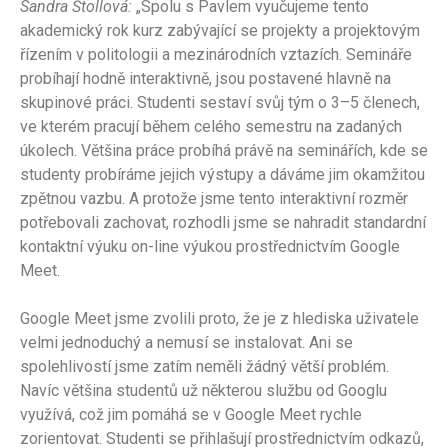
Sandra Štollová:
„Spolu s Pavlem vyučujeme tento
akademický rok kurz zabývající se projekty a projektovým
řízením v politologii a mezinárodních vztazích. Semináře
probíhají hodně interaktivně, jsou postavené hlavně na
skupinové práci. Studenti sestaví svůj tým o 3–5 členech,
ve kterém pracují během celého semestru na zadaných
úkolech. Většina práce probíhá právě na seminářích, kde se
studenty probíráme jejich výstupy a dáváme jim okamžitou
zpětnou vazbu. A protože jsme tento interaktivní rozměr
potřebovali zachovat, rozhodli jsme se nahradit standardní
kontaktní výuku on-line výukou prostřednictvím Google
Meet.
Google Meet jsme zvolili proto, že je z hlediska uživatele
velmi jednoduchý a nemusí se instalovat. Ani se
spolehlivostí jsme zatím neměli žádný větší problém.
Navíc většina studentů už některou službu od Googlu
využívá, což jim pomáhá se v Google Meet rychle
zorientovat. Studenti se přihlašují prostřednictvím odkazů,