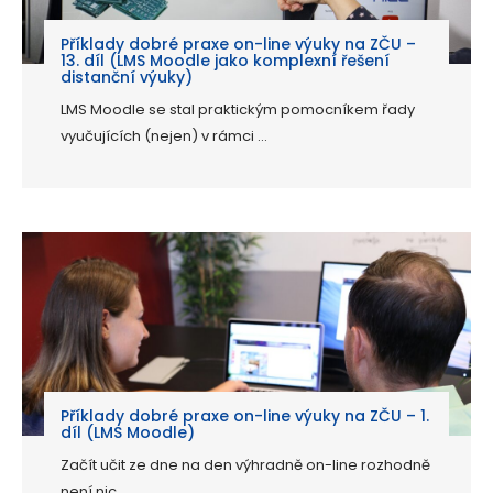
Příklady dobré praxe on-line výuky na ZČU –
13. díl (LMS Moodle jako komplexní řešení
distanční výuky)
LMS Moodle se stal praktickým pomocníkem řady
vyučujících (nejen) v rámci ...
Příklady dobré praxe on-line výuky na ZČU – 1.
díl (LMS Moodle)
Začít učit ze dne na den výhradně on-line rozhodně
není nic ...