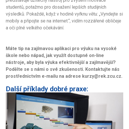
představuje užitečný nástroj pro zvýšení motivace
studentů, potažmo pro dosažení lepších studijních
výsledků. Pokaždé, když v hodině vyřknu větu: „Vyndejte si
mobily a připojte se na internet.“, vidím rozzářené obličeje
a oči plné velkého očekávání.
Máte tip na zajímavou aplikaci pro výuku na vysoké
škole nebo nápad, jak využít dostupné on-line
nástroje, aby byla výuka efektivnější a zajímavější?
Podělte se s námi o své zkušenosti. Kontaktujte nás
prostřednictvím e-mailu na adrese kurzy@rek.zcu.cz.
Další příklady dobré praxe: