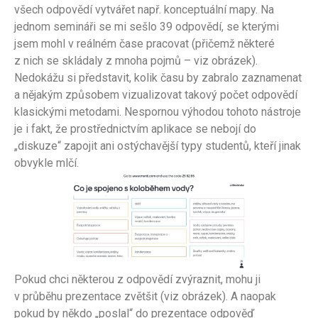
všech odpovědí vytvářet např. konceptuální mapy. Na
jednom semináři se mi sešlo 39 odpovědí, se kterými
jsem mohl v reálném čase pracovat (přičemž některé
z nich se skládaly z mnoha pojmů – viz obrázek).
Nedokážu si představit, kolik času by zabralo zaznamenat
a nějakým způsobem vizualizovat takový počet odpovědí
klasickými metodami. Nespornou výhodou tohoto nástroje
je i fakt, že prostřednictvím aplikace se nebojí do
„diskuze“ zapojit ani ostýchavější typy studentů, kteří jinak
obvykle mlčí.
Pokud chci některou z odpovědí zvýraznit, mohu ji
v průběhu prezentace zvětšit (viz obrázek). A naopak
pokud by někdo „poslal“ do prezentace odpověď