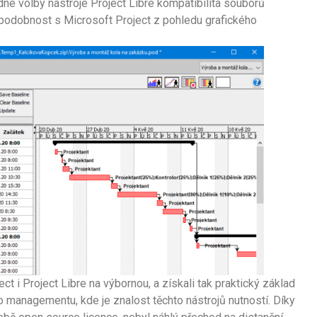
é volby nástroje Project Libre kompatibilita souborů
podobnost s Microsoft Project z pohledu grafického
ct i Project Libre na výbornou, a získali tak praktický základ
 managementu, kde je znalost těchto nástrojů nutností. Díky