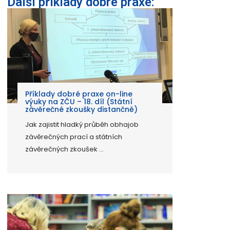
Další příklady dobré praxe:
Příklady dobré praxe on-line
výuky na ZČU – 18. díl (Státní
závěrečné zkoušky distančně)
Jak zajistit hladký průběh obhajob
závěrečných prací a státních
závěrečných zkoušek ...