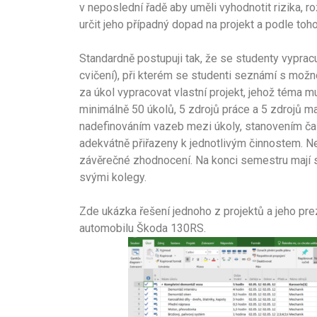
v neposlední řadě aby uměli vyhodnotit rizika, r
určit jeho případný dopad na projekt a podle toho
Standardně postupuji tak, že se studenty vypra
cvičení), při kterém se studenti seznámí s mož
za úkol vypracovat vlastní projekt, jehož téma m
minimálně 50 úkolů, 5 zdrojů práce a 5 zdrojů ma
nadefinováním vazeb mezi úkoly, stanovením čas
adekvátně přiřazeny k jednotlivým činnostem. Ned
závěrečné zhodnocení. Na konci semestru mají st
svými kolegy.
Zde ukázka řešení jednoho z projektů a jeho pre
automobilu Škoda 130RS.