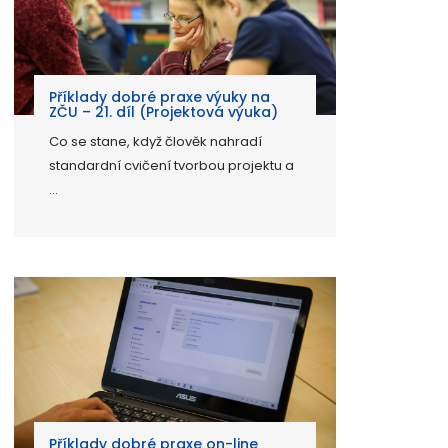
Příklady dobré praxe výuky na
ZČU – 21. díl (Projektová výuka)
Co se stane, když člověk nahradí
standardní cvičení tvorbou projektu a
...
Příklady dobré praxe on-line