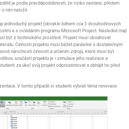
ozdělit je podle pravděpodobnosti, že riziko nastane, předem
 s ním naložit.
cuji jednoduchý projekt (obvykle během cca 3 dvouhodinových
nostmi a s ovládáním programu Microsoft Project. Následně mají
usí být z technického prostředí. Projekt musí obsahovat
teriálu. Činnosti projektu musí běžet paralelně s dostatečným
ové náročnosti činností a určením zdrojů, které musí být
ílnou součástí projektu je i simulace jeho realizace a
udenti za úkol svůj projekt odprezentovat a obhájit ho před
zentace. V tomto případě si studenti vybrali téma renovace