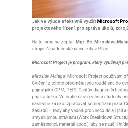
Jak ve výuce efektivně využít
Microsoft Pro
projektového řízení, pro správu úkolů, zdrojů
Na to jsme se zeptali
Mgr. Bc. Miroslava Mal
strojní Západočeské univerzity v Plzni.
Microsoft Project je program, který využívají p
Miroslav Malaga:
Microsoft Project používám př
Cvičení z tohoto předmětu jsou rozdělena do dv
pojmy jako CPM, PERT, Gantův diagram či histogr
papír a tužka. Ve druhé části cvičení studenty u
následně za úkol zpracovat semestrální práci. Cí
základů – tedy aby věděli, proč něco dělají (cíl a
smysluplnou strukturu (Work Breakdown Structure)
zaměstnanci, materiál apod.), aby se naučili hlíd