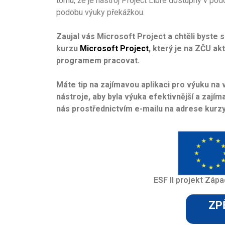
tomu, že je nástroj Project Libre dostupný v po
podobu výuky překážkou.
Zaujal vás Microsoft Project a chtěli byste 
kurzu
Microsoft Project
, který je na ZČU ak
programem pracovat.
Máte tip na zajímavou aplikaci pro výuku na 
nástroje, aby byla výuka efektivnější a zají
nás prostřednictvím e-mailu na adrese kurz
ESF II projekt Zápa
ZP