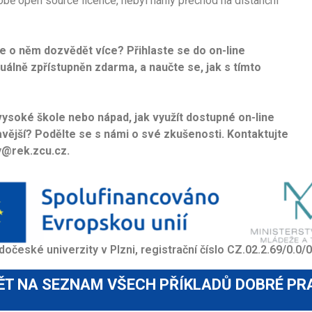
době open source licence, nebyl náhlý přechod na distanční
se o něm dozvědět více? Přihlaste se do on-line
tuálně zpřístupněn zdarma, a naučte se, jak s tímto
vysoké škole nebo nápad, jak využít dostupné on-line
mavější? Podělte se s námi o své zkušenosti. Kontaktujte
y@rek.zcu.cz.
dočeské univerzity v Plzni, registrační číslo CZ.02.2.69/0.
ĚT NA SEZNAM VŠECH PŘÍKLADŮ DOBRÉ PR