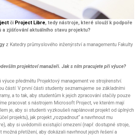
ject
či
Project Libre
, tedy nástroje, které slouží k podpoře
 a zjišťování aktuálního stavu projektu?
agy
z Katedry průmyslového inženýrství a managementu Fakulty
ředevším projektoví manažeři. Jak s ním pracujete při výuce?
i výuce předmětu Projektový management ve strojírenství.
ou částí: V první části studenty seznamujeme se základními
amy, a to tak, aby studentům k jejich zpracování stačily pouze
číme pracovat s nástrojem Microsoft Project, ve kterém mají
lem je, aby si studenti vyzkoušeli naplánovat projekt od úplných
 účel projektu), jak projekt „rozpadnout“ a navrhnout mu
, aby si uvědomili existující omezení (např. dostupné stroje,
at možná přetížení, aby dokázali navrhnout jejich řešení a