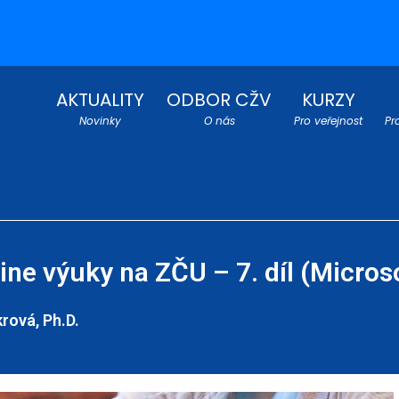
AKTUALITY
ODBOR CŽV
KURZY
Novinky
O nás
Pro veřejnost
Pr
ine výuky na ZČU – 7. díl (Microso
rová, Ph.D.