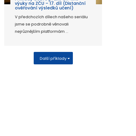
výuky na ZČU – 17. díl (Distanční
ověřování výsledků učení)
V předchozích dílech našeho seriálu
jsme se podrobně věnovali
nejrůznějším platformám ...
Další příklady