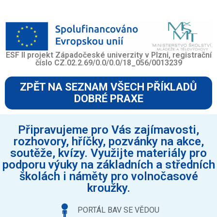
ESF II projekt Západočeské univerzity v Plzni, registrační
číslo CZ.02.2.69/0.0/0.0/18_056/0013239
ZPĚT NA SEZNAM VŠECH PŘÍKLADŮ
DOBRÉ PRAXE
Připravujeme pro Vás zajímavosti,
rozhovory, hříčky, pozvánky na akce,
soutěže, kvízy. Využijte materiály pro
podporu výuky na základních a středních
školách i náměty pro volnočasové
kroužky.
PORTÁL BAV SE VĚDOU