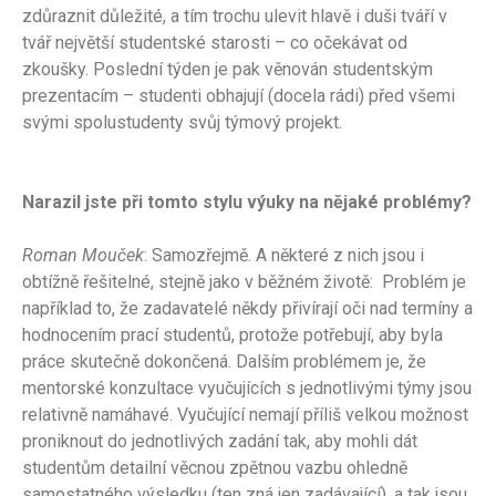
zdůraznit důležité, a tím trochu ulevit hlavě i duši tváří v
tvář největší studentské starosti – co očekávat od
zkoušky. Poslední týden je pak věnován studentským
prezentacím – studenti obhajují (docela rádi) před všemi
svými spolustudenty svůj týmový projekt.
Narazil jste při tomto stylu výuky na nějaké problémy?
Roman Mouček
: Samozřejmě. A některé z nich jsou i
obtížně řešitelné, stejně jako v běžném životě: Problém je
například to, že zadavatelé někdy přivírají oči nad termíny a
hodnocením prací studentů, protože potřebují, aby byla
práce skutečně dokončená. Dalším problémem je, že
mentorské konzultace vyučujících s jednotlivými týmy jsou
relativně namáhavé. Vyučující nemají příliš velkou možnost
proniknout do jednotlivých zadání tak, aby mohli dát
studentům detailní věcnou zpětnou vazbu ohledně
samostatného výsledku (ten zná jen zadávající), a tak jsou