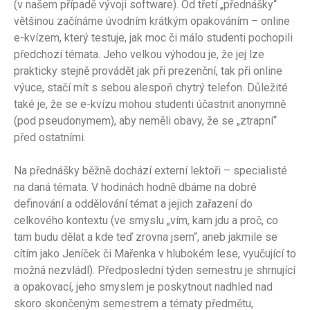
(v našem případě vývoji software). Od třetí „přednášky“
většinou začínáme úvodním krátkým opakováním – online
e-kvízem, který testuje, jak moc či málo studenti pochopili
předchozí témata. Jeho velkou výhodou je, že jej lze
prakticky stejně provádět jak při prezenční, tak při online
výuce, stačí mít s sebou alespoň chytrý telefon. Důležité
také je, že se e-kvízu mohou studenti účastnit anonymně
(pod pseudonymem), aby neměli obavy, že se „ztrapní“
před ostatními.
Na přednášky běžně dochází externí lektoři – specialisté
na daná témata. V hodinách hodně dbáme na dobré
definování a oddělování témat a jejich zařazení do
celkového kontextu (ve smyslu „vím, kam jdu a proč, co
tam budu dělat a kde teď zrovna jsem“, aneb jakmile se
cítím jako Jeníček či Mařenka v hlubokém lese, vyučující to
možná nezvládl). Předposlední týden semestru je shrnující
a opakovací, jeho smyslem je poskytnout nadhled nad
skoro skončeným semestrem a tématy předmětu,