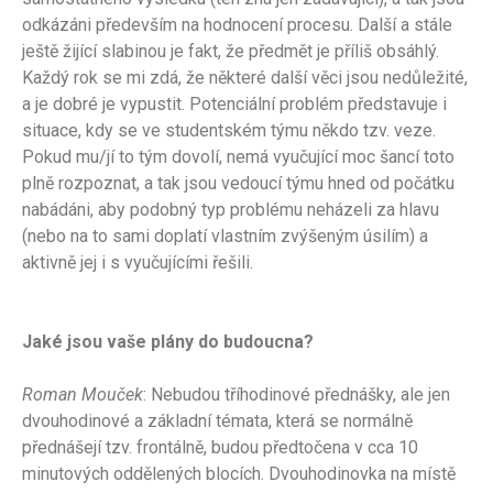
odkázáni především na hodnocení procesu. Další a stále
ještě žijící slabinou je fakt, že předmět je příliš obsáhlý.
Každý rok se mi zdá, že některé další věci jsou nedůležité,
a je dobré je vypustit. Potenciální problém představuje i
situace, kdy se ve studentském týmu někdo tzv. veze.
Pokud mu/jí to tým dovolí, nemá vyučující moc šancí toto
plně rozpoznat, a tak jsou vedoucí týmu hned od počátku
nabádáni, aby podobný typ problému neházeli za hlavu
(nebo na to sami doplatí vlastním zvýšeným úsilím) a
aktivně jej i s vyučujícími řešili.
Jaké jsou vaše plány do budoucna?
Roman Mouček
: Nebudou tříhodinové přednášky, ale jen
dvouhodinové a základní témata, která se normálně
přednášejí tzv. frontálně, budou předtočena v cca 10
minutových oddělených blocích. Dvouhodinovka na místě