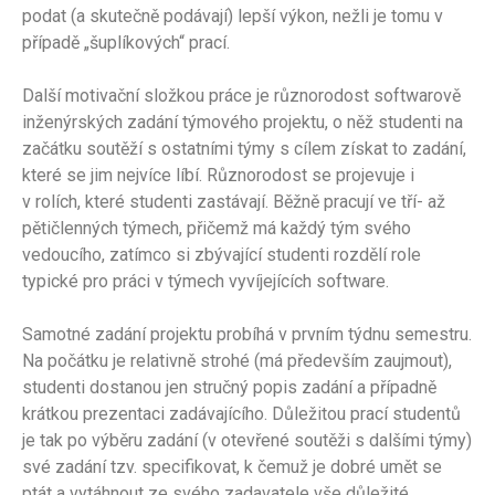
podat (a skutečně podávají) lepší výkon, nežli je tomu v
případě „šuplíkových“ prací.
Další motivační složkou práce je různorodost softwarově
inženýrských zadání týmového projektu, o něž studenti na
začátku soutěží s ostatními týmy s cílem získat to zadání,
které se jim nejvíce líbí. Různorodost se projevuje i
v rolích, které studenti zastávají. Běžně pracují ve tří- až
pětičlenných týmech, přičemž má každý tým svého
vedoucího, zatímco si zbývající studenti rozdělí role
typické pro práci v týmech vyvíjejících software.
Samotné zadání projektu probíhá v prvním týdnu semestru.
Na počátku je relativně strohé (má především zaujmout),
studenti dostanou jen stručný popis zadání a případně
krátkou prezentaci zadávajícího. Důležitou prací studentů
je tak po výběru zadání (v otevřené soutěži s dalšími týmy)
své zadání tzv. specifikovat, k čemuž je dobré umět se
ptát a vytáhnout ze svého zadavatele vše důležité