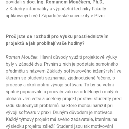
povídali s
doc. Ing. Romanem Moučkem, Ph.D.
,
z Katedry informatiky a výpočetní techniky Fakulty
aplikovaných věd Západočeské univerzity v Plzni.
Proč jste se rozhodl pro výuku prostřednictvím
projektů a jak probíhají vaše hodiny?
Roman Mouček
: Hlavní důvody využití projektové výuky
byly v zásadě dva. Prvním z nich je podstata samotného
předmětu s názvem Základy softwarového inženýrství, ve
kterém se studenti seznamují, zjednodušeně řečeno, s
procesy a okolnostmi vývoje softwaru. To by se velmi
špatně popisovalo a procvičovalo na oddělených malých
úlohách. Jen větší a ucelený projekt postaví studenty před
řadu skutečných problémů, na které mohou narazit při
vývoji softwaru v praxi. Druhým důvodem je motivace.
Každý týmový projekt má svého zadavatele, kterému na
výsledku projektu záleží. Studenti jsou tak motivováni