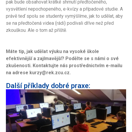
pak bude obsahovat krátké shrnutí předtočeného,
vysvětlení nepochopeného, e-kvízy a případové studie. A
právě teď spolu se studenty vymýšlíme, jak to udělat, aby
se na předtočená videa (rádi) podívali dříve než před
zkouškou. Ale o tom až příště.
Máte tip, jak udělat výuku na vysoké škole
efektivnější a zajímavější? Podělte se s námi o své
zkušenosti. Kontaktujte nás prostřednictvím e-mailu
na adrese kurzy@rek.zcu.cz.
Další příklady dobré praxe: