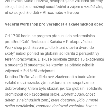
zdůraznila Marie Fritzová, neuspokojené základní potřeby,
jako je hlad, znemožňují soustředění a zájem o vzdělávání,
ať už se jedná o děti v Africe, nebo v Evropě.
Večerní workshop pro veřejnost a akademickou obec
Od 17:00 hodin se program přesunul do neformálního
prostředí Café Restaurant Kačaba v Prokopově ulici.
Workshop pod názvem „Jídlo, které otevírá dveře do
školy“ nabídl pohled na globální solidaritu z perspektivy
terénní pracovnice. Diskuse přilákala zhruba 15 akademiků
a studentů či studentek, ke kterým se přidalo několik
zájemců z řad širší veřejnosti.
Kristína Třešková sdílela své zkušenosti s budováním
vztahů mezi neziskovým sektorem, samosprávami a
dobrovolníky. Cílem bylo ukázat, jak lze globální solidaritu
promítnout do každodenní praxe.
„Dopřát budoucnost
dětem z nejchudších zemí, které dostanou jídlo v místě
svého vzdělávání, znamená doslovně zachránit život a