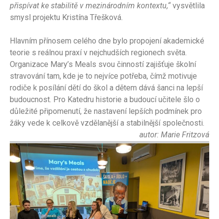
přispívat ke stabilitě v mezinárodním kontextu,“
vysvětlila
smysl projektu Kristína Třešková.
Hlavním přínosem celého dne bylo propojení akademické
teorie s reálnou praxí v nejchudších regionech světa.
Organizace Mary’s Meals svou činností zajišťuje školní
stravování tam, kde je to nejvíce potřeba, čímž motivuje
rodiče k posílání dětí do škol a dětem dává šanci na lepší
budoucnost. Pro Katedru historie a budoucí učitele šlo o
důležité připomenutí, že nastavení lepších podmínek pro
žáky vede k celkově vzdělanější a stabilnější společnosti.
autor: Marie Fritzová