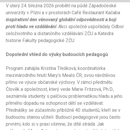
V úterý 24. března 2026 proběhl na půdě Západočeské
univerzity v Plzni a v prostorách Café Restaurant Kačaba
inspirativní den věnovaný globální odpovědnosti a boji
proti hladu ve vzdělávání
. Akci společně uspořádaly Odbor
celoživotního a distančního vzdělávání ZČU a Katedra
historie Fakulty pedagogické ZČU.
Dopolední vhled do výuky budoucích pedagogů
Program zahájila Kristína Třešková, koordinátorka
mezinárodního hnutí Mary’s Meals ČR, svou návštěvou
přímo ve výuce občanské výchovy. V rámci předmětu
Člověk a společnost, který vede Marie Fritzová, Ph.D.,
seznámila studenty s palčivou problematikou hladu a jeho
přímého dopadu na schopnost dětí se vzdělávat.
Přednášky se zúčastnilo přibližně 40 studentů, kteří se v
budoucnu stanou učiteli. Budoucí pedagogové jsou často
prvními, kdo si v praxi všimne, že dítě strádá. Jak