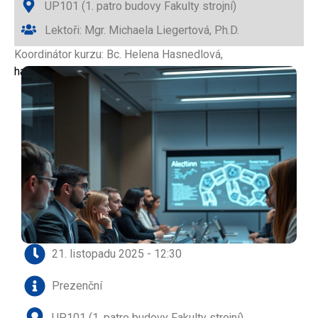
UP101 (1. patro budovy Fakulty strojní)
Lektoři: Mgr. Michaela Liegertová, Ph.D.
Koordinátor kurzu: Bc. Helena Hasnedlová,
hasnedlh@rek.zcu.cz
, tel. 377 631 910
21. listopadu 2025 - 12:30
Prezenční
UP101 (1. patro budovy Fakulty strojní)