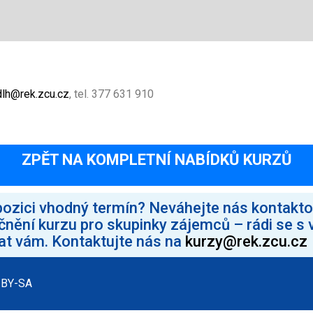
lh@rek.zcu.cz
, tel. 377 631 910
ZPĚT NA KOMPLETNÍ NABÍDKŮ KURZŮ
pozici vhodný termín? Neváhejte nás kontaktov
ění kurzu pro skupinky zájemců – rádi se s 
vat vám. Kontaktujte nás na
kurzy@rek.zcu.cz
 BY-SA