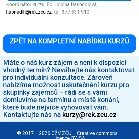
Koordinátor kurzu: Bc. Helena Hasnedlová,
hasnedlh@rek.zcu.cz
, tel. 377 631 910
ZPĚT NA KOMPLETNÍ NABÍDKU KURZŮ
Máte o náš kurz zájem a není k dispozici
vhodný termín? Neváhejte nás kontaktovat
pro individuální konzultace. Zároveň
nabízíme možnost uskutečnění kurzu pro
skupinky zájemců – rádi se s vámi
domluvíme na termínu a místě konání,
které bude nejvíce vyhovovat vám.
Kontaktujte nás na
kurzy@rek.zcu.cz
© 2017 – 2026 CŽV ZČU – Creative commons –
licence BY-SA