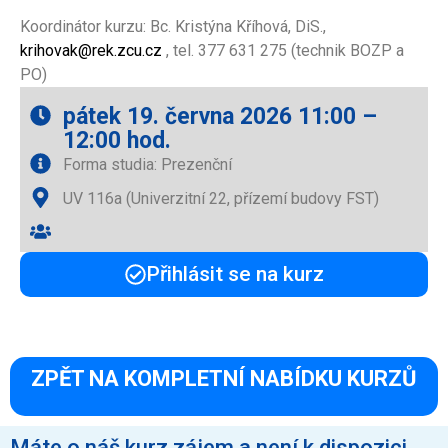
Koordinátor kurzu: Bc. Kristýna Kříhová, DiS.,
krihovak@rek.zcu.cz
, tel. 377 631 275 (technik BOZP a
PO)
pátek 19. června 2026 11:00 –
12:00 hod.
Forma studia: Prezenční
UV 116a (Univerzitní 22, přízemí budovy FST)
Přihlásit se na kurz
ZPĚT NA KOMPLETNÍ NABÍDKU KURZŮ
Máte o náš kurz zájem a není k dispozici