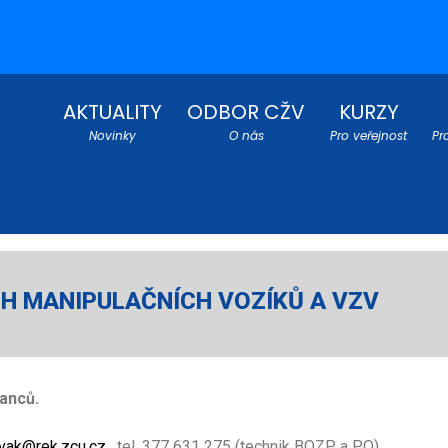
AKTUALITY
ODBOR CŽV
KURZY
Novinky
O nás
Pro veřejnost
Pr
H MANIPULAČNÍCH VOZÍKŮ A VZV
anců.
ovak@rek.zcu.cz
, tel. 377 631 275 (technik BOZP a PO)