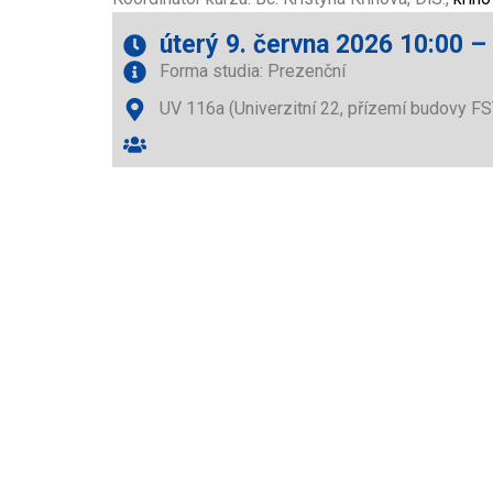
úterý 9. června 2026 10:00 –
Forma studia: Prezenční
UV 116a (Univerzitní 22, přízemí budovy FS