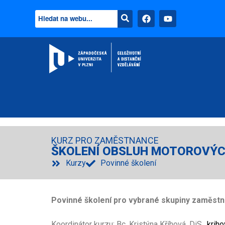
KURZ PRO ZAMĚSTNANCE
ŠKOLENÍ OBSLUH MOTOROVÝC
Kurzy
Povinné školení
Povinné školení pro vybrané skupiny zaměstn
Koordinátor kurzu: Bc. Kristýna Kříhová, DiS.,
krih