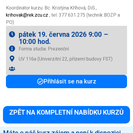
Koordinátor kurzu: Bc. Kristýna Kříhová, DiS.,
krihovak@rek.zcu.cz
, tel. 377 631 275 (technik BOZP a
PO)
pátek 19. června 2026 9:00 –
10:00 hod.
Forma studia: Prezenční
UV 116a (Univerzitní 22, přízemí budovy FST)
Přihlásit se na kurz
ZPĚT NA KOMPLETNÍ NABÍDKU KURZŮ
Máte o náš kurz zájem a není k dispozici