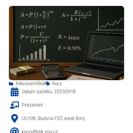
Mikrocertifikát
Kurz
Datum začátku: 20250918
Prezenční
UU108, Budova FST, areál Bory
kurzy@rek.zcu.cz