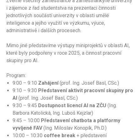
Zveme všechny zaměstnance a zaměstnankyně univerzity
i zájemce z řad studentstva na prezentaci činnosti
jednotlivých součástí univerzity v oblasti umělé
inteligence a jejího využití ve výzkumu, výuce,
administrativě i dalších procesech.
Mimo jiné představíme výstupy miniprojektů v oblasti AI,
které byly podpořeny v roce 2025, a činnost pracovní
skupiny pro AI.
Program:
9:00 – 9:10
Zahájení
(prof. Ing. Josef Basl, CSc.)
9:10 – 9:30
Představení aktivit pracovní skupiny pro
AI
(prof. Ing. Josef Basl, CSc.)
9:30 – 9:45
Dostupnost licencí AI na ZČU
(Ing.
Barbora Katolická, Ing. Luboš Kejzlar)
9:45 – 10:00
Představení chatbota a platformy
vyvíjené FAV
(Ing. Miloslav Konopík, Ph.D.)
10:00 – 10:30
coffee break
+ představení