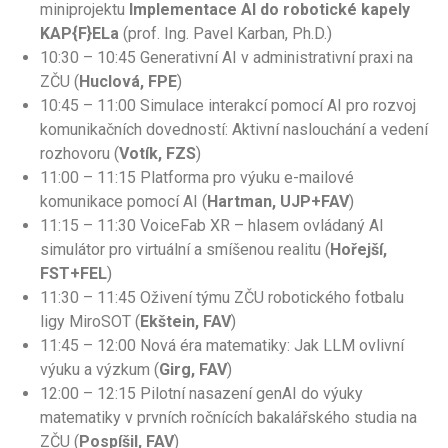
miniprojektu
Implementace AI do robotické kapely
KAP{F}ELa
(prof. Ing. Pavel Karban, Ph.D.)
10:30 – 10:45 Generativní AI v administrativní praxi na
ZČU (
Huclová, FPE
)
10:45 – 11:00 Simulace interakcí pomocí AI pro rozvoj
komunikačních dovedností: Aktivní naslouchání a vedení
rozhovoru (
Votík, FZS
)
11:00 – 11:15 Platforma pro výuku e-mailové
komunikace pomocí AI (
Hartman, UJP+FAV
)
11:15 – 11:30 VoiceFab XR – hlasem ovládaný AI
simulátor pro virtuální a smíšenou realitu (
Hořejší,
FST+FEL
)
11:30 – 11:45 Oživení týmu ZČU robotického fotbalu
ligy MiroSOT (
Ekštein, FAV
)
11:45 – 12:00 Nová éra matematiky: Jak LLM ovlivní
výuku a výzkum (
Girg, FAV
)
12:00 – 12:15 Pilotní nasazení genAI do výuky
matematiky v prvních ročnících bakalářského studia na
ZČU (
Pospíšil, FAV
)