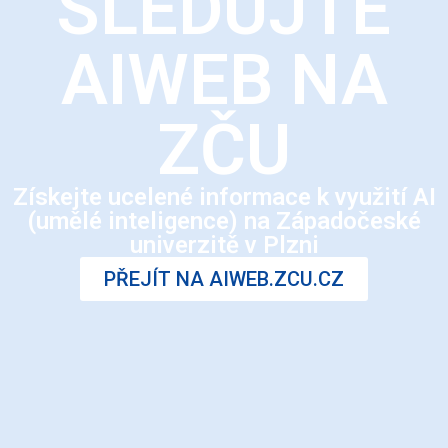
SLEDUJTE
AIWEB NA
ZČU
Získejte ucelené informace k využití AI
(umělé inteligence) na Západočeské
univerzitě v Plzni
PŘEJÍT NA AIWEB.ZCU.CZ