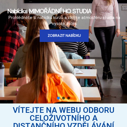
Nabídka MIMOŘÁDNÉHO STUDIA
Prohlédněte si nabídku kurzů a zažijte atmosféru studia na
vysoké škole.
ZOBRAZIT NABÍDKU
VÍTEJTE NA WEBU ODBORU
CELOŽIVOTNÍHO A
DISTANČNÍHO VZDĚLÁVÁNÍ