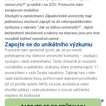
univerzity?” probíhá i na ZČU. Pomozte nám
zmapovat mobilitu!
Studující a zaměstnanci Západočeské univerzity mají
jedinečnou možnost zapojit se do celorepublikového
výzkumu s názvem “Jak se hýbou univerzity?”. Jejich
každodenní zkušenosti a názory na dopravu jsou pro toto
rozsáhlé šetření nesmírně cenné.
Zapojte se do unikátního výzkumu
Pomozte nám společně zjistit, jak se po městě
pohybujeme my, členové univerzitní komunity – studující,
vyučující i další zaměstnanci. Tento dotazník je součástí
rozsáhlého a unikátního výzkumu, který probíhá napříč 11
univerzitami v celé České republice. Zajímají nás v něm
vaše každodenní trasy, preferované dopravní prostředky
(ať už jezdíte autem, MHD, na kole, koloběžce nebo
chodíte pěšky) i vaše představy o rozvoji udržitelné
dopravy do budoucna.
P