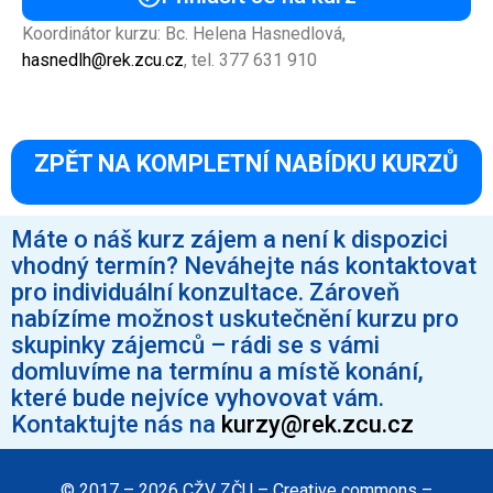
Koordinátor kurzu: Bc. Helena Hasnedlová,
hasnedlh@rek.zcu.cz
, tel. 377 631 910
ZPĚT NA KOMPLETNÍ NABÍDKU KURZŮ
Máte o náš kurz zájem a není k dispozici
vhodný termín? Neváhejte nás kontaktovat
pro individuální konzultace. Zároveň
nabízíme možnost uskutečnění kurzu pro
skupinky zájemců – rádi se s vámi
domluvíme na termínu a místě konání,
které bude nejvíce vyhovovat vám.
Kontaktujte nás na
kurzy@rek.zcu.cz
© 2017 – 2026 CŽV ZČU – Creative commons –