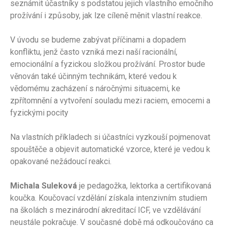
seznámit účastníky s podstatou jejich vlastního emočního
prožívání i způsoby, jak lze cíleně měnit vlastní reakce.
V úvodu se budeme zabývat příčinami a dopadem
konfliktu, jenž často vzniká mezi naší racionální,
emocionální a fyzickou složkou prožívání. Prostor bude
věnován také účinným technikám, které vedou k
vědomému zacházení s náročnými situacemi, ke
zpřítomnění a vytvoření souladu mezi raciem, emocemi a
fyzickými pocity
Na vlastních příkladech si účastníci vyzkouší pojmenovat
spouštěče a objevit automatické vzorce, které je vedou k
opakované nežádoucí reakci.
Michala Suleková
je pedagožka, lektorka a certifikovaná
koučka. Koučovací vzdělání získala intenzivním studiem
na školách s mezinárodní akreditací ICF, ve vzdělávání
neustále pokračuje. V současné době má odkoučováno ca