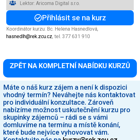
Lektor: Aricoma Digital s.r.o.
Přihlásit se na kurz
Koordinátor kurzu: Bc. Helena Hasnedlová,
hasnedlh@rek.zcu.cz
, tel. 377 631 910
ZPĚT NA KOMPLETNÍ NABÍDKU KURZŮ
Máte o náš kurz zájem a není k dispozici
vhodný termín? Neváhejte nás kontaktovat
pro individuální konzultace. Zároveň
nabízíme možnost uskutečnění kurzu pro
skupinky zájemců – rádi se s vámi
domluvíme na termínu a místě konání,
které bude nejvíce vyhovovat vám.
Kontaktujte nás na
kurzy@rek.zcu.cz