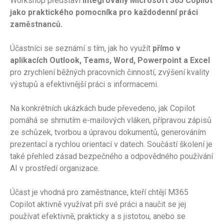
Workshop představí
integrovaný Microsoft 365 Copilot
jako praktického pomocníka pro každodenní práci
zaměstnanců.
Účastníci se seznámí s tím, jak ho využít
přímo v
aplikacích Outlook, Teams, Word, Powerpoint a Excel
pro zrychlení běžných pracovních činností, zvýšení kvality
výstupů a efektivnější práci s informacemi.
Na konkrétních ukázkách bude převedeno, jak Copilot
pomáhá se shrnutím e-mailových vláken, přípravou zápisů
ze schůzek, tvorbou a úpravou dokumentů, generováním
prezentací a rychlou orientací v datech. Součástí školení je
také přehled zásad bezpečného a odpovědného používání
AI v prostředí organizace.
Účast je vhodná pro zaměstnance, kteří chtějí M365
Copilot aktivně využívat při své práci a naučit se jej
používat efektivně, prakticky a s jistotou, anebo se