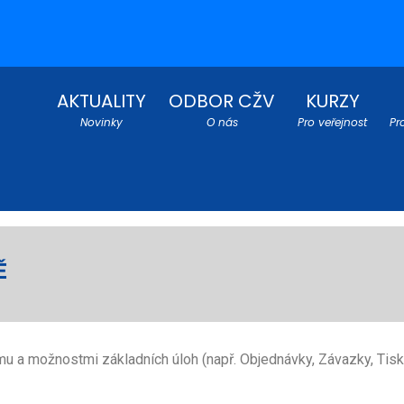
AKTUALITY
ODBOR CŽV
KURZY
Novinky
O nás
Pro veřejnost
Pr
Ě
 a možnostmi základních úloh (např. Objednávky, Závazky, Tisk