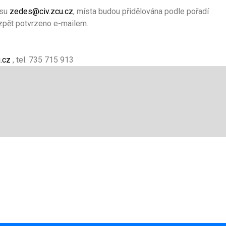
esu
zedes@civ.zcu.cz
, místa budou přidělována podle pořadí
e zpět potvrzeno e-mailem.
u.cz
, tel. 735 715 913