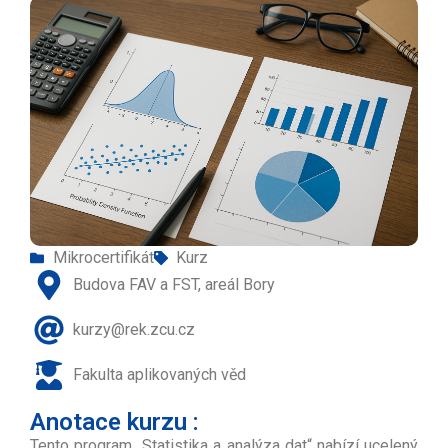
Mikrocertifikát
Kurz
Budova FAV a FST, areál Bory
kurzy@rek.zcu.cz
Fakulta aplikovaných věd
Anotace kurzu :
Tento program „Statistika a analýza dat“ nabízí ucelený