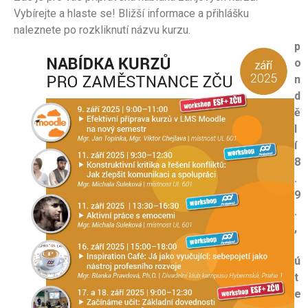
Vybírejte a hlaste se! Bližší informace a přihlášku
naleznete po rozkliknutí názvu kurzu.
p
o
n
d
ě
l
í
8
.
9
.
,
ú
t
e