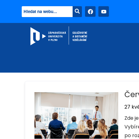
Čer
27 kv
Zde j
Vybíre
po roz