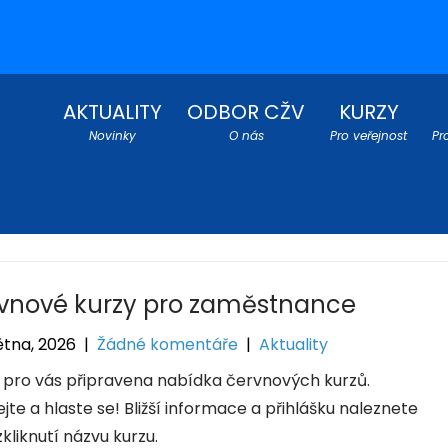
AKTUALITY
ODBOR CŽV
KURZY
Novinky
O nás
Pro veřejnost
Pr
vnové kurzy pro zaměstnance
ětna, 2026
|
Žádné komentáře
|
Aktuality
e pro vás připravena nabídka červnových kurzů.
jte a hlaste se! Bližší informace a přihlášku naleznete
kliknutí názvu kurzu.