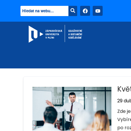
Kvě
29 du
Zde j
Vybíre
po roz