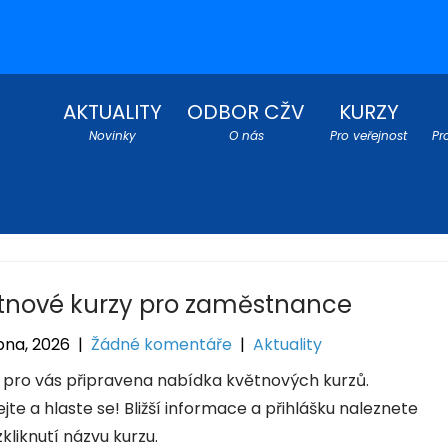
AKTUALITY
ODBOR CŽV
KURZY
Novinky
O nás
Pro veřejnost
Pr
tnové kurzy pro zaměstnance
bna, 2026
|
Žádné komentáře
|
Aktuality
e pro vás připravena nabídka květnových kurzů.
jte a hlaste se! Bližší informace a přihlášku naleznete
kliknutí názvu kurzu.