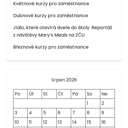
Květnové kurzy pro zaměstnance
Dubnové kurzy pro zaměstnance
Jídlo, které otevírá dveře do školy: Reportáž
z návštěvy Mary’s Meals na ZČU
Březnové kurzy pro zaměstnance
Srpen 2026
Po
Út
St
Čt
Pá
So
Ne
1
2
3
4
5
6
7
8
9
10
11
12
13
14
15
16