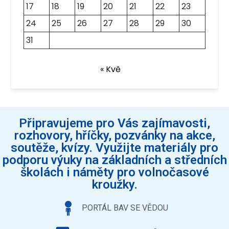
17
18
19
20
21
22
23
24
25
26
27
28
29
30
31
« Kvě
Připravujeme pro Vás zajímavosti,
rozhovory, hříčky, pozvánky na akce,
soutěže, kvízy. Využijte materiály pro
podporu výuky na základních a středních
školách i náměty pro volnočasové
kroužky.
PORTÁL BAV SE VĚDOU